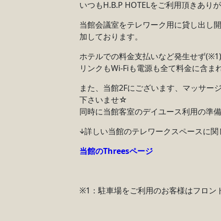
いつもH.B.P HOTELをご利用頂きあ
当館会議室をテレワーク用に貸し出し開始
加しております。
ホテルでの料金支払いなど発生せず(※1
リンクもWi-Fiも電源も全て料金に含
また、当館2Fにございます、マッサー
下さいませ☆
同時に当館客室のデイユース利用の準
↓詳しい当館のテレワークスペースに関
当館のThreesページ
※1：駐車場をご利用のお客様はフロント